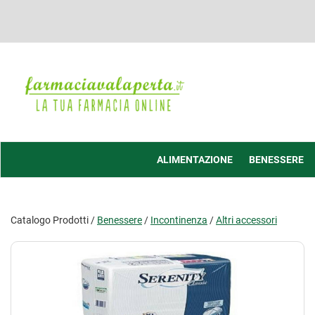
Passa
al
contenuto
principale
Farmacia
Valaperta
-
Shop
online
ALIMENTAZIONE
BENESSERE
Catalogo Prodotti /
Benessere
/
Incontinenza
/
Altri accessori