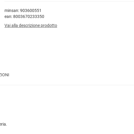
minsan: 903600551
ean: 8003670233350
Vai alla descrizione prodotto
ZIONI
eria.