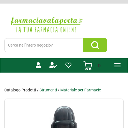
Passa
al
Farmacia
contenuto
Valaperta
principale
-
Shop
online
Cerca
Prodotto
Cerca Prodotto
prodotti
0
inseriti
Catalogo Prodotti /
Strumenti
/
Materiale per Farmacie