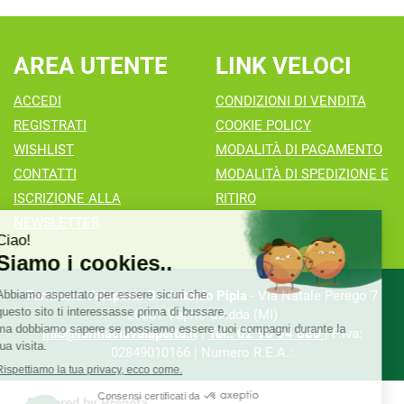
AREA UTENTE
LINK VELOCI
ACCEDI
CONDIZIONI DI VENDITA
REGISTRATI
COOKIE POLICY
WISHLIST
MODALITÀ DI PAGAMENTO
CONTATTI
MODALITÀ DI SPEDIZIONE E
ISCRIZIONE ALLA
RITIRO
NEWSLETTER
Farmacia Valaperta Dr. Antonio Pipia
- Via Natale Perego 7
20069 Vaprio d'Adda (MI)
info@farmaciavalaperta.it
|
Tel.: 02 90 94 880
| P.Iva:
02849010166 | Numero R.E.A.:
Powered by
Prenofa