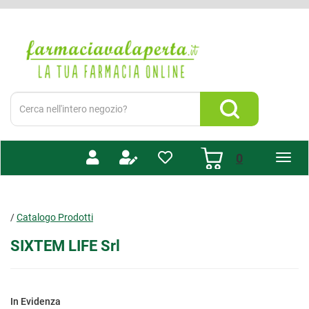
Passa
al
Farmacia
contenuto
Valaperta
principale
-
Shop
online
Cerca
Prodotto
Cerca Prodotto
prodotti
0
inseriti
/
Catalogo Prodotti
SIXTEM LIFE Srl
In Evidenza