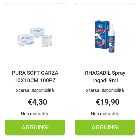
SEPARATORE
SEPARATOR
DITA
DITA
M
PIC
2PZ AL
2PZ AL
CARRELLO
CARRELLO
PURA SOFT GARZA
RHAGADIL Spray
10X10CM 100PZ
ragadi 9ml
Scarsa Disponibilità
Scarsa Disponibilità
€4,30
€19,90
Non mutuabile
Non mutuabile
AGGIUNGI
AGGIUNGI
AGGIUNGI PURA
AGGIUNGI R
SOFT
SPRAY