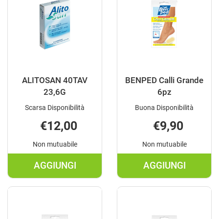
ALITOSAN 40TAV
BENPED Calli Grande
23,6G
6pz
Scarsa Disponibilità
Buona Disponibilità
€12,00
€9,90
Non mutuabile
Non mutuabile
AGGIUNGI
AGGIUNGI
AGGIUNGI ALITOSAN
AGGIUNGI B
40TAV
CALLI
23,6G AL
GRANDE
CARRELLO
6PZ AL