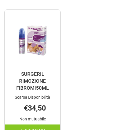
GARZA
RAGADI
10X10CM
9ML AL
100PZ AL
CARRELLO
CARRELLO
SURGERIL
RIMOZIONE
FIBROMI50ML
Scarsa Disponibilità
€34,50
Non mutuabile