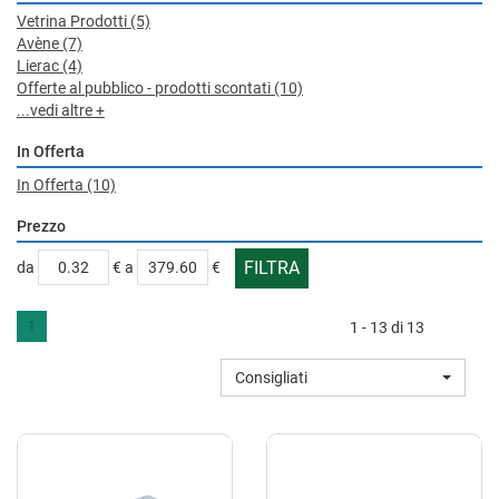
Vetrina Prodotti
(5)
Avène
(7)
Lierac
(4)
Offerte al pubblico - prodotti scontati
(10)
...vedi altre +
In Offerta
In Offerta
(10)
Prezzo
filtra
filtra
da
€
a
€
da
a
1
1 - 13 di 13
Consigliati