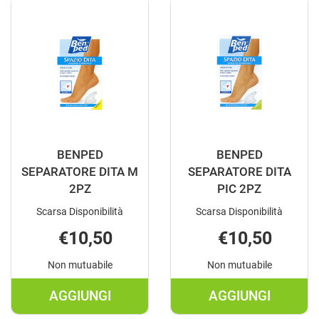
ANELLO
CAPP
M
GR
2P AL
1PZ AL
CARRELLO
CARRELLO
BENPED
BENPED
SEPARATORE DITA M
SEPARATORE DITA
2PZ
PIC 2PZ
Scarsa Disponibilità
Scarsa Disponibilità
€10,50
€10,50
Non mutuabile
Non mutuabile
AGGIUNGI
AGGIUNGI
AGGIUNGI BENPED
AGGIUNGI B