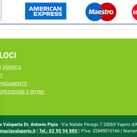
LOCI
I VENDITA
CY
 PAGAMENTO
SPEDIZIONE E RITIRO
 Valaperta Dr. Antonio Pipia
- Via Natale Perego 7 20069 Vaprio d'
maciavalaperta.it
|
Tel.: 02 90 94 880
| P.Iva: 02849010166 | Numer