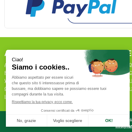
AREA UTENTE
LINK VE
ACCEDI
CONDIZIONI D
REGISTRATI
COOKIE POLI
WISHLIST
MODALITÀ DI
CONTATTI
MODALITÀ DI 
ISCRIZIONE ALLA NEWSLETTER
Farmacia
info@far