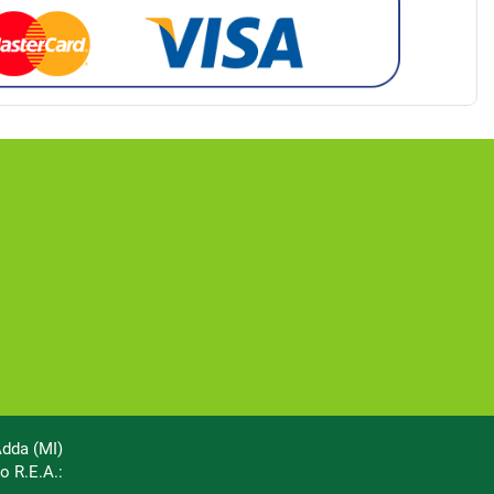
Adda (MI)
o R.E.A.: