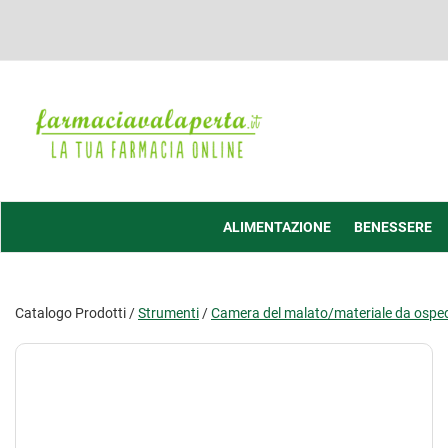
Passa
al
contenuto
principale
Farmacia
Valaperta
-
Shop
online
ALIMENTAZIONE
BENESSERE
Catalogo Prodotti /
Strumenti
/
Camera del malato/materiale da ospe