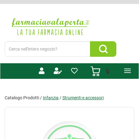
Passa
al
Farmacia
contenuto
Valaperta
principale
-
Shop
online
Cerca
Prodotto
Cerca Prodotto
prodotti
0
inseriti
Catalogo Prodotti /
Infanzia
/
Strumenti e accessori