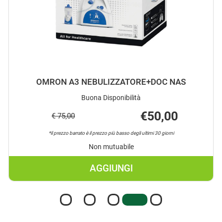
OMRON A3 NEBULIZZATORE+DOC NAS
Buona Disponibilità
€50,00
€ 75,00
*il prezzo barrato è il prezzo più basso degli ultimi 30 giorni
Non mutuabile
AGGIUNGI
AGGIUNGI OMRON
A3
NEBULIZZATORE+DOC
NAS AL