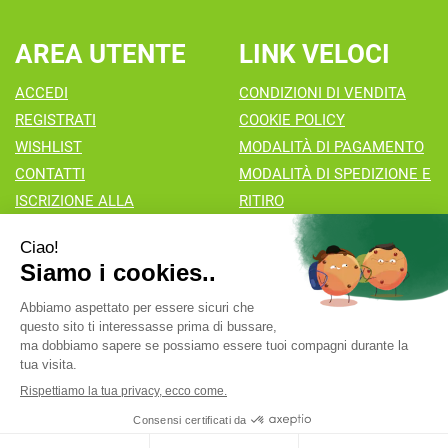
AREA UTENTE
LINK VELOCI
ACCEDI
CONDIZIONI DI VENDITA
REGISTRATI
COOKIE POLICY
WISHLIST
MODALITÀ DI PAGAMENTO
CONTATTI
MODALITÀ DI SPEDIZIONE E
ISCRIZIONE ALLA
RITIRO
NEWSLETTER
Farmacia Valaperta Dr. Antonio Pipia
- Via Natale Perego 7
20069 Vaprio d'Adda (MI)
info@farmaciavalaperta.it
|
Tel.: 02 90 94 880
| P.Iva:
02849010166 | Numero R.E.A.:
Powered by
Prenofa