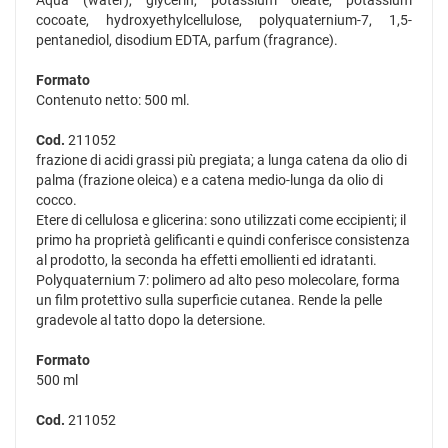
Aqua (water), glycerin, potassium oleate, potassium
cocoate, hydroxyethylcellulose, polyquaternium-7, 1,5-
pentanediol, disodium EDTA, parfum (fragrance).
Formato
Contenuto netto: 500 ml.
Cod.
211052
frazione di acidi grassi più pregiata; a lunga catena da olio di
palma (frazione oleica) e a catena medio-lunga da olio di
cocco.
Etere di cellulosa e glicerina: sono utilizzati come eccipienti; il
primo ha proprietà gelificanti e quindi conferisce consistenza
al prodotto, la seconda ha effetti emollienti ed idratanti.
Polyquaternium 7: polimero ad alto peso molecolare, forma
un film protettivo sulla superficie cutanea. Rende la pelle
gradevole al tatto dopo la detersione.
Formato
500 ml
Cod.
211052