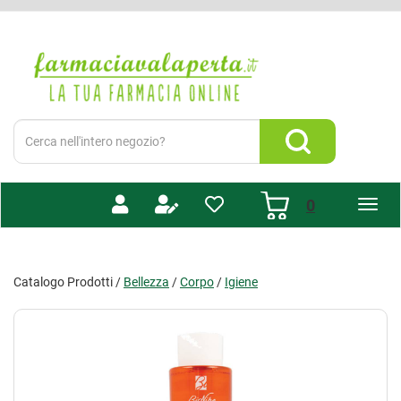
Passa
al
Farmacia
contenuto
Valaperta
principale
-
Shop
online
Cerca
Prodotto
Cerca Prodotto
prodotti
0
inseriti
Catalogo Prodotti /
Bellezza
/
Corpo
/
Igiene