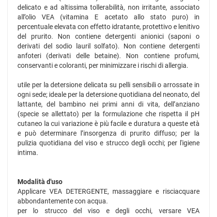
delicato e ad altissima tollerabilità, non irritante, associato
all’olio VEA (vitamina E acetato allo stato puro) in
percentuale elevata con effetto idratante, protettivo e lenitivo
del prurito. Non contiene detergenti anionici (saponi o
derivati del sodio lauril solfato). Non contiene detergenti
anfoteri (derivati delle betaine). Non contiene profumi,
conservanti e coloranti, per minimizzare i rischi di allergia.
utile per la detersione delicata su pelli sensibili o arrossate in
ogni sede; ideale per la detersione quotidiana del neonato, del
lattante, del bambino nei primi anni di vita, dell’anziano
(specie se allettato) per la formulazione che rispetta il pH
cutaneo la cui variazione è più facile e duratura a queste età
e può determinare l’insorgenza di prurito diffuso; per la
pulizia quotidiana del viso e strucco degli occhi; per l'igiene
intima.
Modalità d'uso
Applicare VEA DETERGENTE, massaggiare e risciacquare
abbondantemente con acqua.
per lo strucco del viso e degli occhi, versare VEA