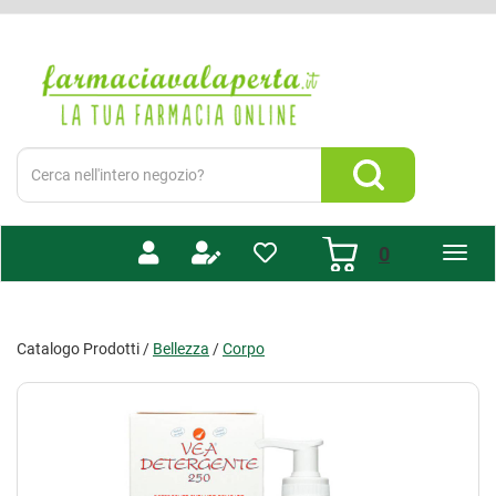
Passa
al
Farmacia
contenuto
Valaperta
principale
-
Shop
online
Cerca
Prodotto
Cerca Prodotto
prodotti
0
inseriti
Catalogo Prodotti /
Bellezza
/
Corpo