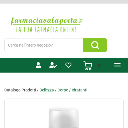
Passa
al
Farmacia
contenuto
Valaperta
principale
-
Shop
online
Cerca
Prodotto
Cerca Prodotto
prodotti
0
inseriti
Catalogo Prodotti /
Bellezza
/
Corpo
/
Idratanti