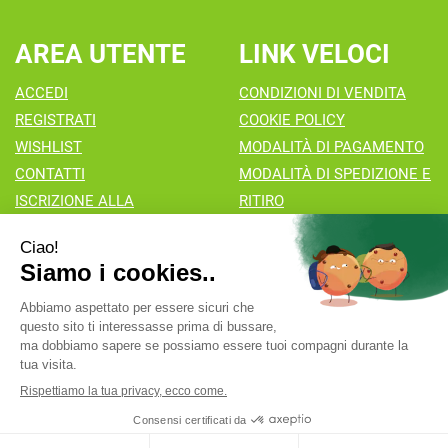
AREA UTENTE
LINK VELOCI
ACCEDI
CONDIZIONI DI VENDITA
REGISTRATI
COOKIE POLICY
WISHLIST
MODALITÀ DI PAGAMENTO
CONTATTI
MODALITÀ DI SPEDIZIONE E
ISCRIZIONE ALLA
RITIRO
NEWSLETTER
Farmacia Valaperta Dr. Antonio Pipia
- Via Natale Perego 7
20069 Vaprio d'Adda (MI)
info@farmaciavalaperta.it
|
Tel.: 02 90 94 880
| P.Iva:
02849010166 | Numero R.E.A.:
Powered by
Prenofa