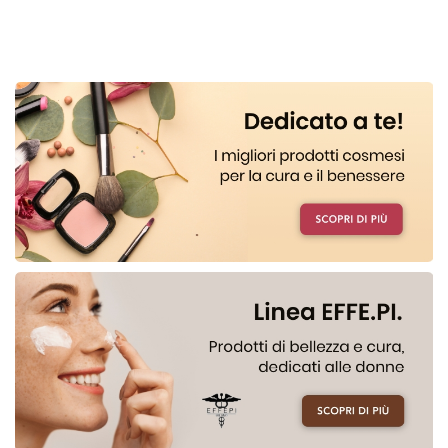
REALE
E
ACIDO
IALURONICO AL
CARRELLO