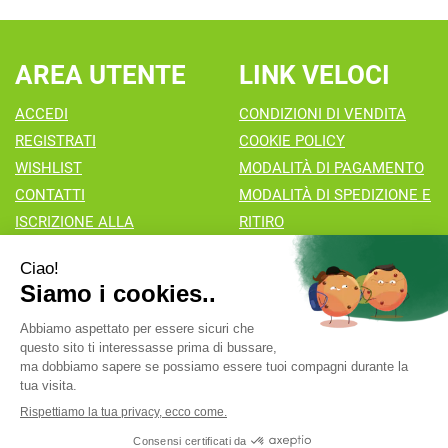
AREA UTENTE
LINK VELOCI
ACCEDI
CONDIZIONI DI VENDITA
REGISTRATI
COOKIE POLICY
WISHLIST
MODALITÀ DI PAGAMENTO
CONTATTI
MODALITÀ DI SPEDIZIONE E
ISCRIZIONE ALLA
RITIRO
NEWSLETTER
Farmacia Valaperta Dr. Antonio Pipia
- Via Natale Perego 7
20069 Vaprio d'Adda (MI)
info@farmaciavalaperta.it
|
Tel.: 02 90 94 880
| P.Iva:
02849010166 | Numero R.E.A.: