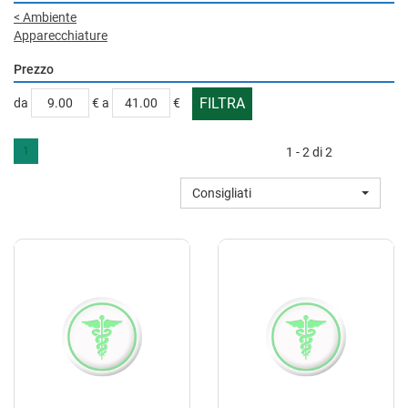
<
Ambiente
Apparecchiature
Prezzo
filtra
filtra
da
€
a
€
da
a
1
1 - 2 di 2
Consigliati