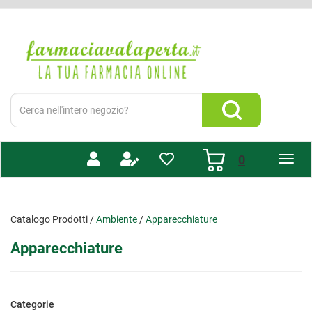
Passa
al
Farmacia
contenuto
Valaperta
principale
-
Shop
online
Cerca
Prodotto
Cerca Prodotto
prodotti
0
inseriti
Catalogo Prodotti /
Ambiente
/
Apparecchiature
Apparecchiature
Categorie