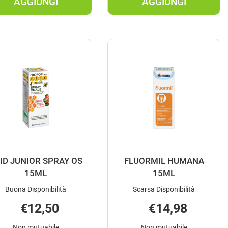
AGGIUNGI
AGGIUNGI
AGGIUNGI BIOVIT
AGGIUNGI DIC
3
COMPLEX
ENERGY
JUNIOR
10FL
12FL AL
10ML AL
CARRELLO
CARRELLO
ID JUNIOR SPRAY OS
FLUORMIL HUMANA
15ML
15ML
Buona Disponibilità
Scarsa Disponibilità
€12,50
€14,98
Non mutuabile
Non mutuabile