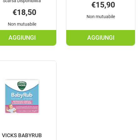
Scarsa Disponibilità
€15,90
€18,50
Non mutuabile
Non mutuabile
AGGIUNGI
AGGIUNGI
NTRUM
AGGIUNGI MULTICENTRUM
AGGIUNGI PUE
KIDS
10FL
14BUST
10ML AL
BIPAR AL
CARRELLO
CARRELLO
VICKS BABYRUB