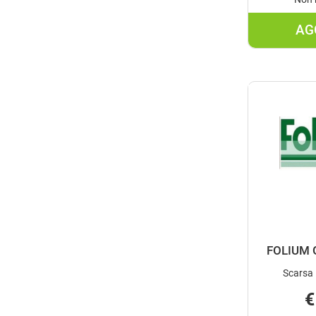
AG
FOLIUM 
Scarsa 
€