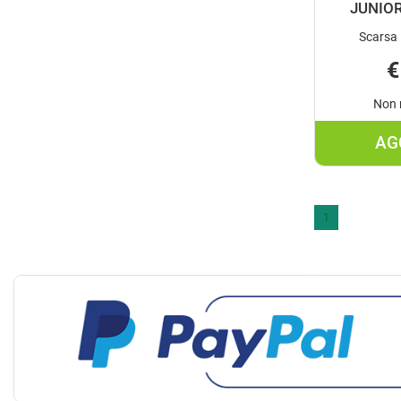
JUNIO
Scarsa 
€
Non 
AG
1