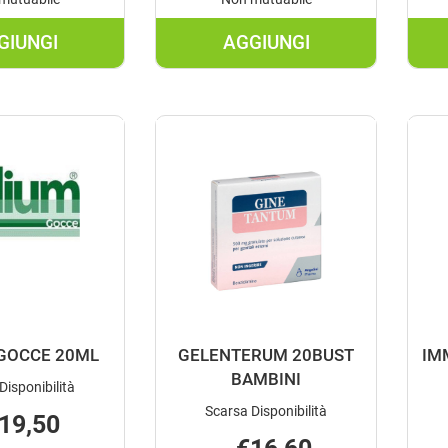
GIUNGI
AGGIUNGI
AGGIUNGI DICOTUSS
AGGIUNGI ELMEX
BABY
BIMBI
MED
DENTIFRICIO
100ML AL
50ML AL
CARRELLO
CARRELLO
GOCCE 20ML
GELENTERUM 20BUST
IM
BAMBINI
Disponibilità
Scarsa Disponibilità
19,50