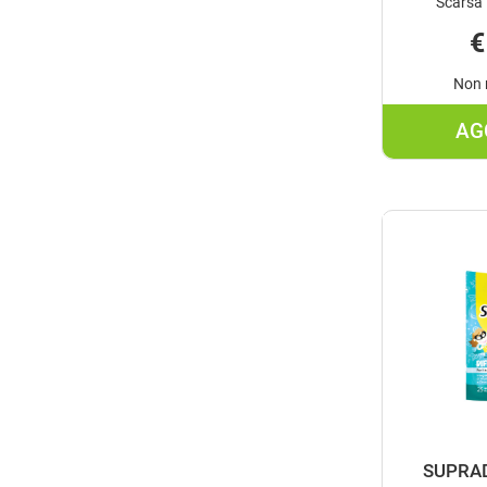
Scarsa 
€
Non 
AG
SUPRAD