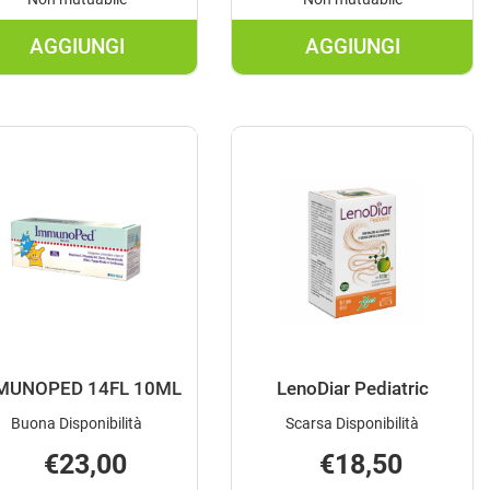
AGGIUNGI
AGGIUNGI
AGGIUNGI EPID
AGGIUNGI FL
JUNIOR
HUMANA
SPRAY
15ML AL
OS
CARRELLO
15ML AL
CARRELLO
MUNOPED 14FL 10ML
LenoDiar Pediatric
Buona Disponibilità
Scarsa Disponibilità
€23,00
€18,50