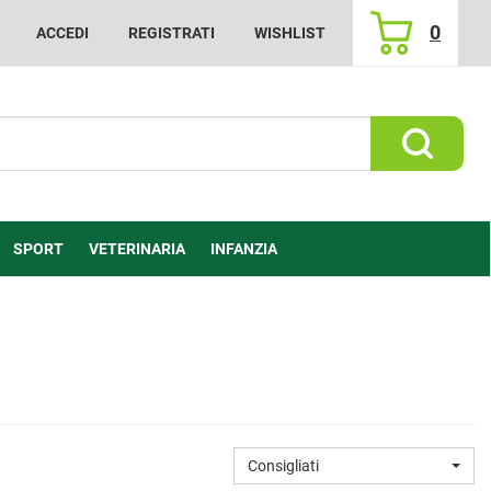
0
ACCEDI
REGISTRATI
WISHLIST
ARTICOLI
INSERITI
Cerca Prod
SPORT
VETERINARIA
INFANZIA
Consigliati