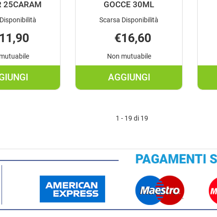
R 25CARAM
GOCCE 30ML
Disponibilità
Scarsa Disponibilità
11,90
€16,60
mutuabile
Non mutuabile
GIUNGI
AGGIUNGI
AGGIUNGI SUPRADYN
AGGIUNGI TECNOFE
DIFESE
BAMBINI
JUNIOR
GOCCE
1 - 19 di 19
25CARAM AL
30ML AL
CARRELLO
CARRELLO