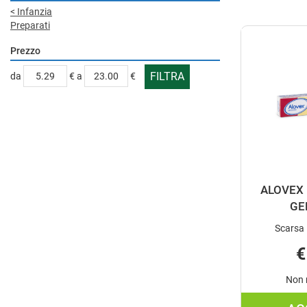
<
Infanzia
Preparati
Prezzo
filtra
filtra
da
€
a
€
da
a
ALOVEX 
GE
Scarsa 
€
Non 