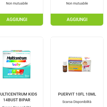
Non mutuabile
Non mutuabile
AGGIUNGI
AGGIUNGI
RUM
AGGIUNGI IMMUNOPED
AGGIUNGI LE
14FL
PEDIATRIC AL
10ML AL
CARRELLO
CARRELLO
ULTICENTRUM KIDS
PUERVIT 10FL 10ML
14BUST BIPAR
Scarsa Disponibilità