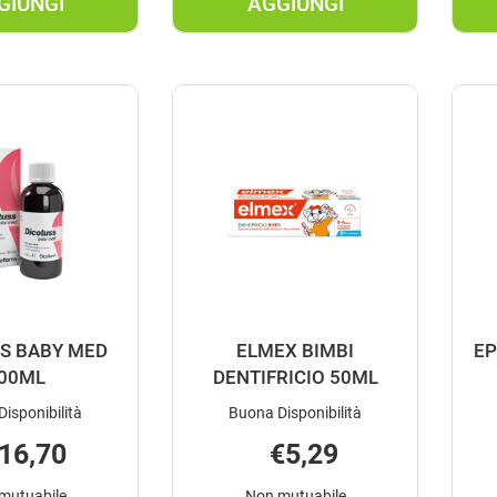
GIUNGI
AGGIUNGI
AGGIUNGI ALOVEX
AGGIUNGI APPETITO
DENTIZIONE
200ML AL
GEL
CARRELLO
10ML AL
CARRELLO
S BABY MED
ELMEX BIMBI
EP
00ML
DENTIFRICIO 50ML
isponibilità
Buona Disponibilità
16,70
€5,29
mutuabile
Non mutuabile