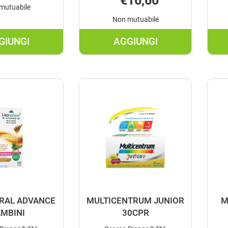
€16,60
mutuabile
Non mutuabile
GIUNGI
AGGIUNGI
AGGIUNGI FOLIUM
AGGIUNGI GELENTE
GOCCE
20BUST
20ML AL
BAMBINI AL
CARRELLO
CARRELLO
RAL ADVANCE
MULTICENTRUM JUNIOR
M
MBINI
30CPR