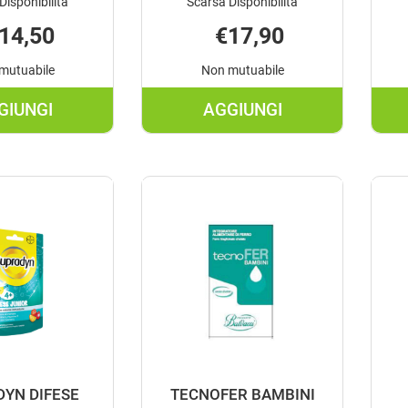
Disponibilità
Scarsa Disponibilità
14,50
€17,90
mutuabile
Non mutuabile
GIUNGI
AGGIUNGI
AGGIUNGI LISONATURAL
AGGIUNGI MULTICE
ADVANCE
JUNIOR
BAMBINI AL
30CPR AL
CARRELLO
CARRELLO
YN DIFESE
TECNOFER BAMBINI