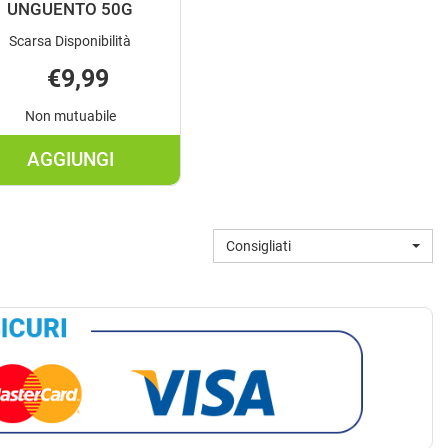
UNGUENTO 50G
Scarsa Disponibilità
€9,99
Non mutuabile
AGGIUNGI
R
AGGIUNGI VICKS
BABYRUB
UNGUENTO
Consigliati
50G AL
CARRELLO