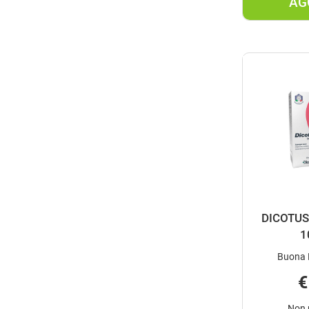
AG
DICOTUS
1
Buona D
€
Non 