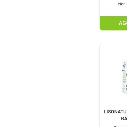
Non 
AG
LISONATU
BA