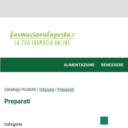
Passa
al
contenuto
principale
Farmacia
Valaperta
-
Shop
online
ALIMENTAZIONE
BENESSERE
Catalogo Prodotti /
Infanzia
/
Preparati
Preparati
1
Categorie