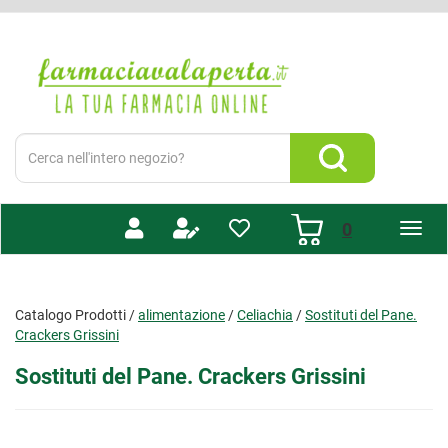
Passa
al
Farmacia
contenuto
Valaperta
principale
-
Shop
online
Cerca
Prodotto
Cerca Prodotto
prodotti
0
inseriti
Catalogo Prodotti /
alimentazione
/
Celiachia
/
Sostituti del Pane.
Crackers Grissini
Sostituti del Pane. Crackers Grissini