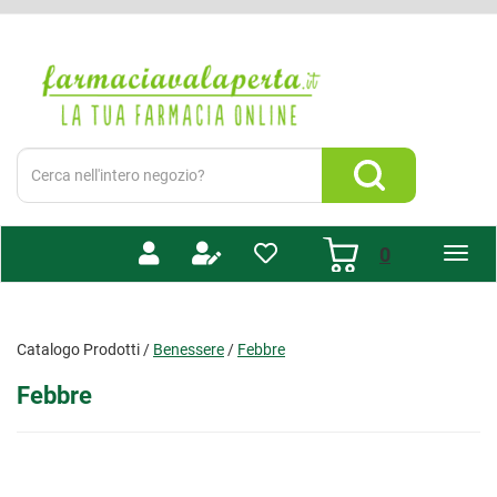
Passa
al
Farmacia
contenuto
Valaperta
principale
-
Shop
online
Cerca
Prodotto
Cerca Prodotto
prodotti
0
inseriti
Catalogo Prodotti /
Benessere
/
Febbre
Febbre