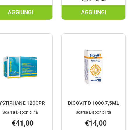
AGGIUNGI
AGGIUNGI
AGGIUNGI BUONAVIT
AGGIUNGI CA
D3K
30STICK
12ML AL
10ML AL
CARRELLO
CARRELLO
YSTIPHANE 120CPR
DICOVIT D 1000 7,5ML
Scarsa Disponibilità
Scarsa Disponibilità
€41,00
€14,00