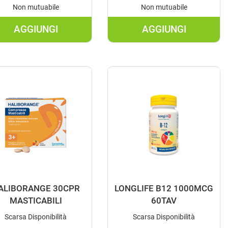
Non mutuabile
Non mutuabile
AGGIUNGI
AGGIUNGI
X
AGGIUNGI CYSTIPHANE
AGGIUNGI DIC
120CPR AL
D
CARRELLO
1000
7,5ML AL
CARRELLO
ALIBORANGE 30CPR
LONGLIFE B12 1000MCG
MASTICABILI
60TAV
Scarsa Disponibilità
Scarsa Disponibilità