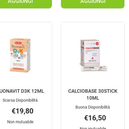
AGGIUNGI
AGGIUNGI
AGGIUNGI BETOTAL
AGGIUNGI BE
ADVANCE
BODY
B12
PLUS
15FL AL
20BUST AL
CARRELLO
CARRELLO
UONAVIT D3K 12ML
CALCIOBASE 30STICK
10ML
Scarsa Disponibilità
Buona Disponibilità
€19,80
€16,50
Non mutuabile
Non mutuabile