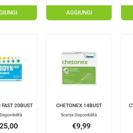
GIUNGI
AGGIUNGI
AGGIUNGI BUONAVIT
AGGIUNGI BUONAVIT
D3
D3F
12ML AL
12ML AL
CARRELLO
CARRELLO
 FAST 20BUST
CHETONEX 14BUST
C
Disponibilità
Scarsa Disponibilità
25,00
€9,99