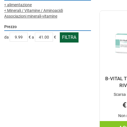
<
alimentazione
<
Minerali / Vitamine / Aminoacidi
Associazioni minerali-vitamine
Prezzo
filtra
filtra
da
€
a
€
da
a
B-VITAL 
RI
Scarsa 
€
Non 