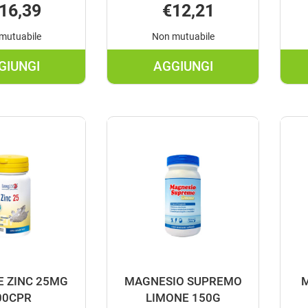
16,39
€12,21
mutuabile
Non mutuabile
GIUNGI
AGGIUNGI
AGGIUNGI DITREVIT
AGGIUNGI GLUCOSP
FORTE
PLUS
15ML
ARANCIA
NF AL
6F AL
CARRELLO
CARRELLO
E ZINC 25MG
MAGNESIO SUPREMO
00CPR
LIMONE 150G