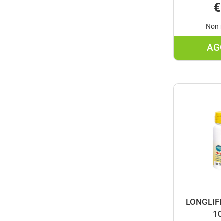
€
Non 
AG
LONGLIF
1