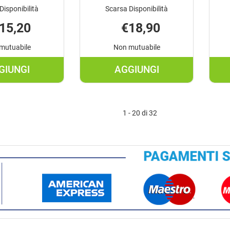
Disponibilità
Scarsa Disponibilità
15,20
€18,90
mutuabile
Non mutuabile
GIUNGI
AGGIUNGI
AGGIUNGI LONGLIFE
AGGIUNGI MAGNESI
ZINC
SUPREMO
25MG
LIMONE
1 - 20 di 32
100CPR AL
150G AL
CARRELLO
CARRELLO