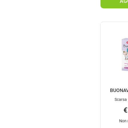
AG
BUONAV
Scarsa 
€
Non 