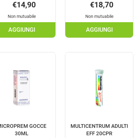
€14,90
€18,70
Non mutuabile
Non mutuabile
AGGIUNGI
AGGIUNGI
RINT
AGGIUNGI HALIBORANGE
AGGIUNGI LON
30CPR
B12
MASTICABILI AL
1000MCG
CARRELLO
60TAV AL
CARRELLO
MICROPREM GOCCE
MULTICENTRUM ADULTI
30ML
EFF 20CPR