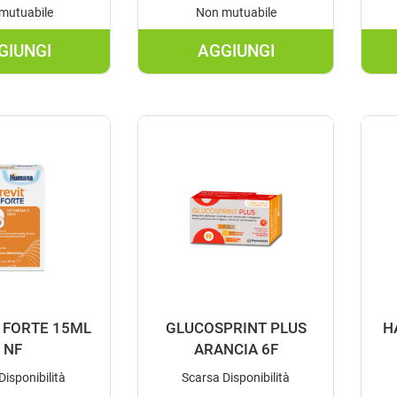
mutuabile
Non mutuabile
GIUNGI
AGGIUNGI
AGGIUNGI CARNIDYN
AGGIUNGI CHETONE
FAST
14BUST AL
20BUST AL
CARRELLO
CARRELLO
T FORTE 15ML
GLUCOSPRINT PLUS
H
NF
ARANCIA 6F
isponibilità
Scarsa Disponibilità