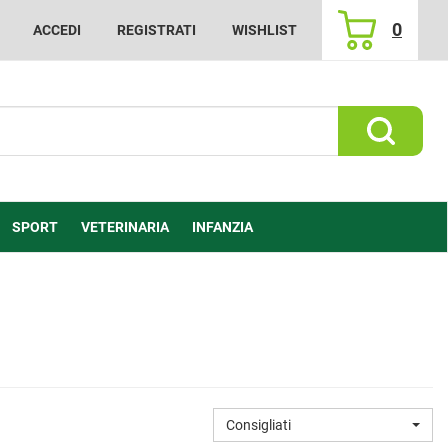
0
ACCEDI
REGISTRATI
WISHLIST
ARTICOLI
INSERITI
Cerca Prod
SPORT
VETERINARIA
INFANZIA
Consigliati