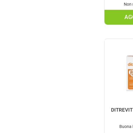
Non 
AG
DITREVI
Buona D