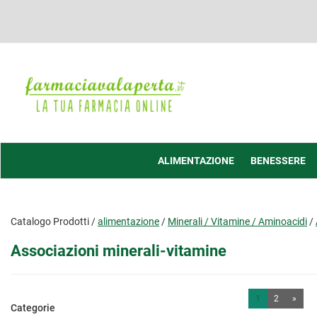
Passa
al
contenuto
principale
Farmacia
Valaperta
-
Shop
online
ALIMENTAZIONE
BENESSERE
Catalogo Prodotti /
alimentazione
/
Minerali / Vitamine / Aminoacidi
/
Associazioni minerali-vitamine
1
2
»
Categorie