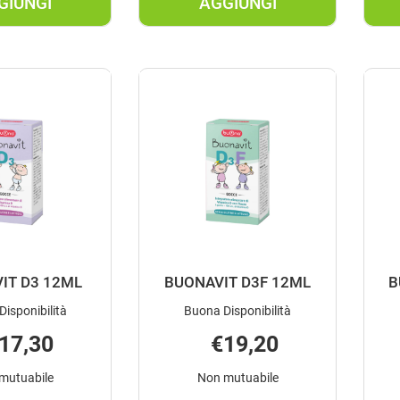
GIUNGI
AGGIUNGI
AGGIUNGI B-
AGGIUNGI BEROCCA
VITAL
PLUS
TOTALE
15CPR
30CPR
EFFERV AL
RIVESTITE AL
CARRELLO
CARRELLO
IT D3 12ML
BUONAVIT D3F 12ML
B
Disponibilità
Buona Disponibilità
17,30
€19,20
mutuabile
Non mutuabile