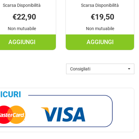
Scarsa Disponibilità
Scarsa Disponibilità
€22,90
€19,50
Non mutuabile
Non mutuabile
AGGIUNGI
AGGIUNGI
O
AGGIUNGI MICROPREM
AGGIUNGI MU
GOCCE
ADULTI
30ML AL
EFF
Consigliati
CARRELLO
20CPR AL
CARRELLO