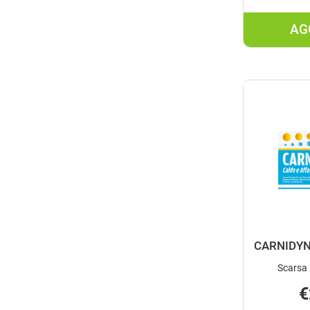
AG
CARNIDYN
Scarsa 
€