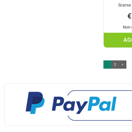
Scarsa 
€
Non 
AG
1
2
»