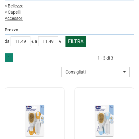
<
Bellezza
<
Capelli
Accessori
Prezzo
filtra
filtra
da
€
a
€
da
a
1
1 - 3 di 3
Consigliati