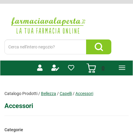
Passa
al
Farmacia
contenuto
Valaperta
principale
-
Shop
online
Cerca
Prodotto
Cerca Prodotto
prodotti
0
inseriti
Catalogo Prodotti /
Bellezza
/
Capelli
/
Accessori
Accessori
Categorie