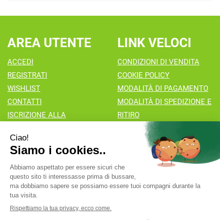
AREA UTENTE
LINK VELOCI
ACCEDI
CONDIZIONI DI VENDITA
REGISTRATI
COOKIE POLICY
WISHLIST
MODALITÀ DI PAGAMENTO
CONTATTI
MODALITÀ DI SPEDIZIONE E
ISCRIZIONE ALLA
RITIRO
NEWSLETTER
Farmacia Valaperta Dr. Antonio Pipia
- Via Natale Perego 7
20069 Vaprio d'Adda (MI)
info@farmaciavalaperta.it
|
Tel.: 02 90 94 880
| P.Iva:
02849010166 | Numero R.E.A.: