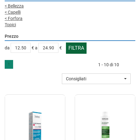
<
Bellezza
<
Capelli
<
Forfora
Topici
Prezzo
filtra
filtra
da
€
a
€
da
a
1
1 - 10 di 10
Consigliati