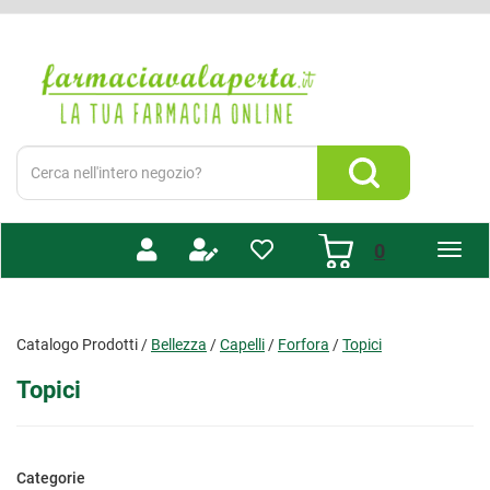
Passa
al
Farmacia
contenuto
Valaperta
principale
-
Shop
online
Cerca
Prodotto
Cerca Prodotto
prodotti
0
inseriti
Catalogo Prodotti /
Bellezza
/
Capelli
/
Forfora
/
Topici
Topici
Categorie