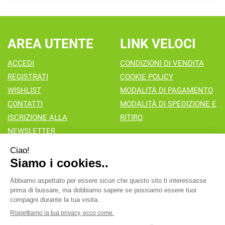
AREA UTENTE
LINK VELOCI
ACCEDI
CONDIZIONI DI VENDITA
REGISTRATI
COOKIE POLICY
WISHLIST
MODALITÀ DI PAGAMENTO
CONTATTI
MODALITÀ DI SPEDIZIONE E
ISCRIZIONE ALLA
RITIRO
NEWSLETTER
Farmacia Valaperta Dr. Antonio Pipia
- Via Natale Perego 7
20069 Vaprio d'Adda (MI)
info@farmaciavalaperta.it
|
Tel.: 02 90 94 880
| P.Iva:
02849010166 | Numero R.E.A.: