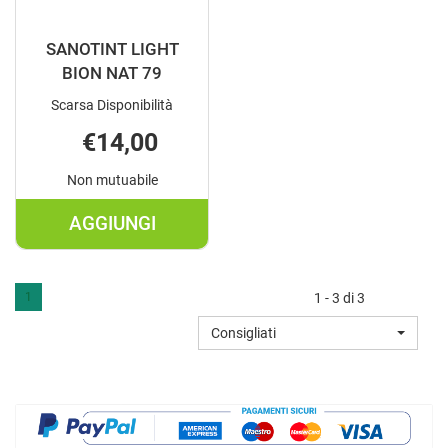
SANOTINT LIGHT
BION NAT 79
Scarsa Disponibilità
€14,00
Non mutuabile
AGGIUNGI
AGGIUNGI SANOTINT
LIGHT
BION
1
1 - 3 di 3
NAT
Consigliati
79 AL
CARRELLO