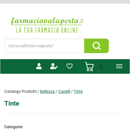
Passa
al
Farmacia
contenuto
Valaperta
principale
-
Shop
online
Cerca
Prodotto
Cerca Prodotto
prodotti
0
inseriti
Catalogo Prodotti /
Bellezza
/
Capelli
/
Tinte
Tinte
Categorie