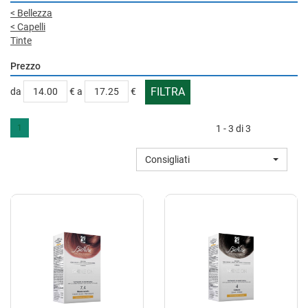
<
Bellezza
<
Capelli
Tinte
Prezzo
filtra
filtra
da
€
a
€
da
a
1
1 - 3 di 3
Consigliati