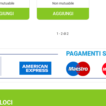
mutuabile
Non mutuabile
GIUNGI
AGGIUNGI
AGGIUNGI CREMA
AGGIUNGI SIERO
VISO
VISO
ALLA
ACIDO
1 - 2 di 2
PAPPA
IALURONICO
REALE
E
E
PAPPA
ACIDO
REALE AL
IALURONICO AL
CARRELLO
CARRELLO
LOCI