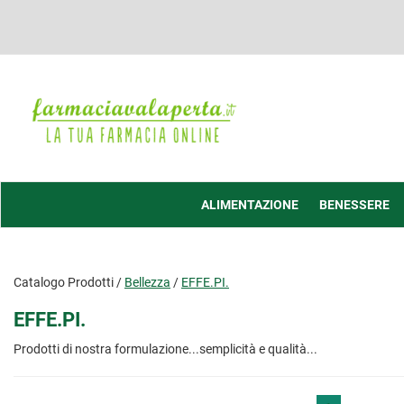
Passa
al
contenuto
principale
Farmacia
Valaperta
-
Shop
online
ALIMENTAZIONE
BENESSERE
Catalogo Prodotti /
Bellezza
/
EFFE.PI.
EFFE.PI.
Prodotti di nostra formulazione...semplicità e qualità...