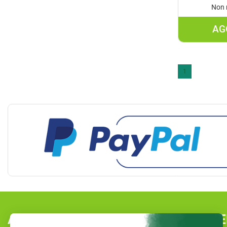
Non 
AG
1
AREA UTENTE
LINK VE