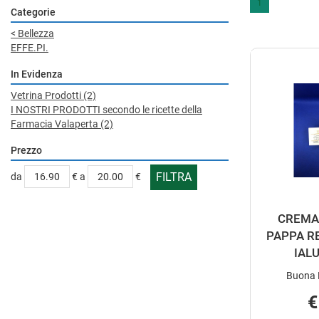
1
Categorie
<
Bellezza
EFFE.PI.
In Evidenza
Vetrina Prodotti
(2)
I NOSTRI PRODOTTI secondo le ricette della
Farmacia Valaperta
(2)
Prezzo
filtra
filtra
da
€
a
€
da
a
CREMA 
PAPPA R
IAL
Buona D
€