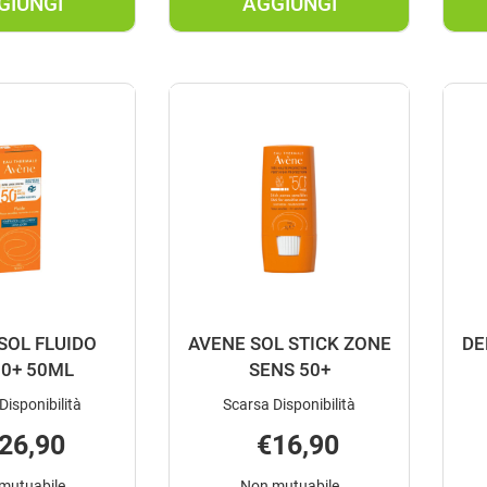
GIUNGI
AGGIUNGI
AGGIUNGI ANTHELIOS
AGGIUNGI ANTHELI
CREMA
GELCREMA
IDRAT
S/PROF
UVM50+SP AL
50+ AL
CARRELLO
CARRELLO
SOL FLUIDO
AVENE SOL STICK ZONE
DE
0+ 50ML
SENS 50+
Disponibilità
Scarsa Disponibilità
26,90
€16,90
mutuabile
Non mutuabile