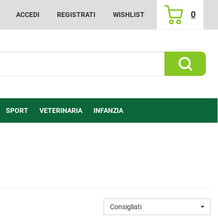
0
ACCEDI
REGISTRATI
WISHLIST
ARTICOLI
INSERITI
Cerca Prod
SPORT
VETERINARIA
INFANZIA
Consigliati