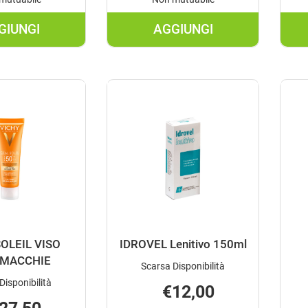
GIUNGI
AGGIUNGI
AGGIUNGI AVENE
AGGIUNGI AVENE
SOL
SOL
FLUIDO
STICK
SPF50+
ZONE
50ML AL
SENS
CARRELLO
50+ AL
CARRELLO
SOLEIL VISO
IDROVEL Lenitivo 150ml
-MACCHIE
Scarsa Disponibilità
Disponibilità
€12,00