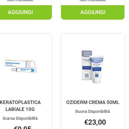
AGGIUNGI
AGGIUNGI
AGGIUNGI DEFENCE
AGGIUNGI HE
SUN
ULTRA
15
30CPS AL
LATTE
CARRELLO
FLUID
P/M AL
CARRELLO
KERATOPLASTICA
OZIDERM CREMA 50ML
LABIALE 10G
Buona Disponibilità
Scarsa Disponibilità
€23,00