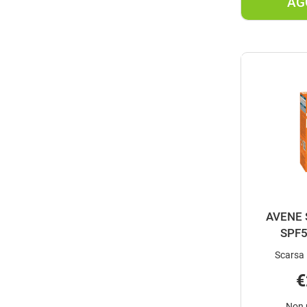
AG
AVENE 
SPF5
Scarsa 
€
Non 