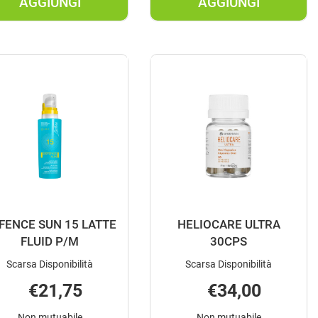
AGGIUNGI
AGGIUNGI
OS
AGGIUNGI APROPOS
AGGIUNGI AV
STICK
SOL
LABBRA
CREMA
SPF
SPF50+
15 AL
50ML AL
CARRELLO
CARRELLO
FENCE SUN 15 LATTE
HELIOCARE ULTRA
FLUID P/M
30CPS
Scarsa Disponibilità
Scarsa Disponibilità
€21,75
€34,00
Non mutuabile
Non mutuabile