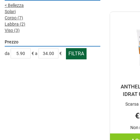
<
Bellezza
Solari
Corpo
(7)
Labbra
(2)
Viso
(3)
Prezzo
filtra
filtra
da
€
a
€
da
a
ANTHEL
IDRAT
Scarsa 
€
Non 