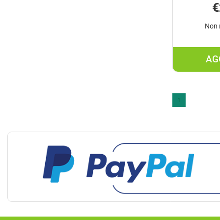
€
Non 
AG
1