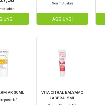
27,50
Non mutuabile
mutuabile
GIUNGI
AGGIUNGI
AGGIUNGI IDEAL
AGGIUNGI IDROVEL
SOLEIL
LENITIVO
VISO
150ML AL
ANTI-
CARRELLO
MACCHIE AL
CARRELLO
RM AR 30ML
VITA CITRAL BALSAMO
LABBRA15ML
Disponibilità