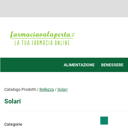
Passa
al
contenuto
principale
Farmacia
Valaperta
-
Shop
online
ALIMENTAZIONE
BENESSERE
Catalogo Prodotti /
Bellezza
/
Solari
Solari
1
Categorie