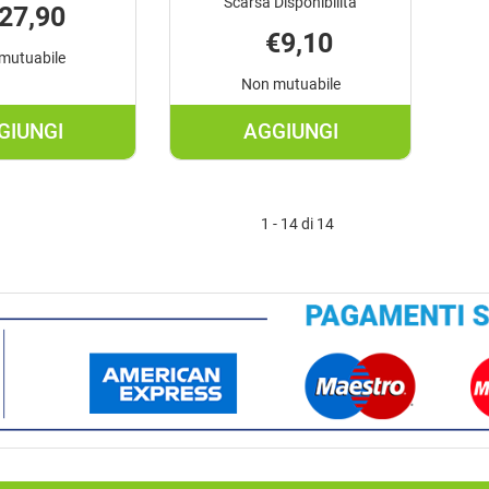
Scarsa Disponibilità
27,90
€9,10
mutuabile
Non mutuabile
GIUNGI
AGGIUNGI
AGGIUNGI PHOTODERM
AGGIUNGI VITA
AR
CITRAL
30ML AL
BALSAMO
1 - 14 di 14
CARRELLO
LABBRA15ML AL
CARRELLO