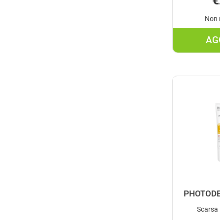
€
Non 
AG
PHOTODE
Scarsa 