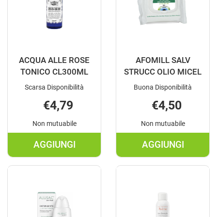
ACQUA ALLE ROSE
AFOMILL SALV
TONICO CL300ML
STRUCC OLIO MICEL
Scarsa Disponibilità
Buona Disponibilità
€4,79
€4,50
Non mutuabile
Non mutuabile
AGGIUNGI
AGGIUNGI
AGGIUNGI ACQUA
AGGIUNGI A
ALLE
SALV
ROSE
STRUCC
TONICO
OLIO
CL300ML AL
MICEL AL
CARRELLO
CARRELLO