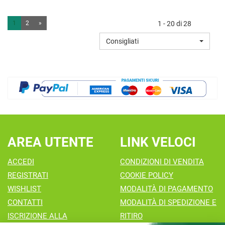
TOPEXAN
STRUCC
DERMOLAV
OCCHI
1
2
»
1 - 20 di 28
P
BIF AL
Consigliati
SENS150 AL
CARRELLO
CARRELLO
AREA UTENTE
LINK VELOCI
ACCEDI
CONDIZIONI DI VENDITA
REGISTRATI
COOKIE POLICY
WISHLIST
MODALITÀ DI PAGAMENTO
CONTATTI
MODALITÀ DI SPEDIZIONE E
ISCRIZIONE ALLA
RITIRO