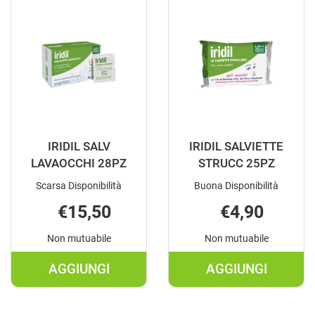
VISO
150ML AL
CORPO
CARRELLO
200ML AL
CARRELLO
IRIDIL SALV
IRIDIL SALVIETTE
LAVAOCCHI 28PZ
STRUCC 25PZ
Scarsa Disponibilità
Buona Disponibilità
€15,50
€4,90
Non mutuabile
Non mutuabile
AGGIUNGI
AGGIUNGI
AGGIUNGI IRIDIL
AGGIUNGI IRI
SALV
SALVIETTE