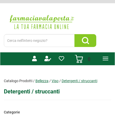
Passa
al
Farmacia
contenuto
Valaperta
principale
-
Shop
online
Cerca
Prodotto
Cerca Prodotto
prodotti
0
inseriti
Catalogo Prodotti /
Bellezza
/
Viso
/
Detergenti / struccanti
Detergenti / struccanti
Categorie