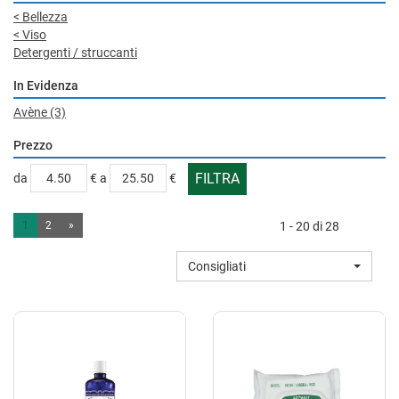
<
Bellezza
<
Viso
Detergenti / struccanti
In Evidenza
Avène
(3)
Prezzo
filtra
filtra
da
€
a
€
da
a
1
2
»
1 - 20 di 28
Consigliati