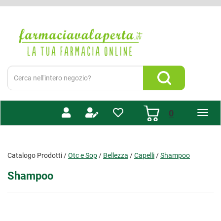
Passa
al
Farmacia
contenuto
Valaperta
principale
-
Shop
online
Cerca
Prodotto
Cerca Prodotto
prodotti
0
inseriti
Catalogo Prodotti /
Otc e Sop
/
Bellezza
/
Capelli
/
Shampoo
Shampoo