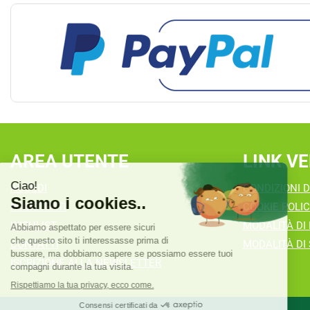
AREA UTENTE
LINK VE
ACCEDI
CONDIZIONI D
REGISTRATI
COOKIE POLI
WISHLIST
MODALITÀ DI
CONTATTI
MODALITÀ DI 
ISCRIZIONE ALLA NEWSLETTER