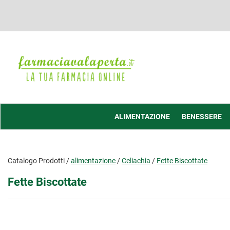
Passa
al
contenuto
principale
Farmacia
Valaperta
-
Shop
online
ALIMENTAZIONE
BENESSERE
Catalogo Prodotti /
alimentazione
/
Celiachia
/
Fette Biscottate
Fette Biscottate