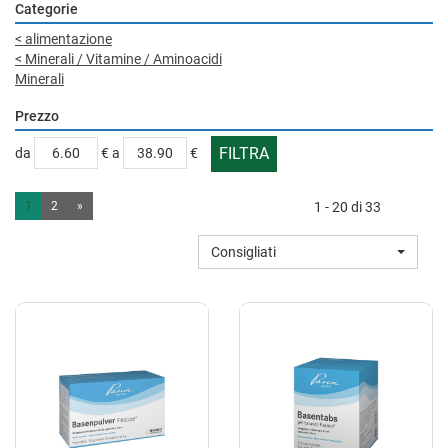
Categorie
<
alimentazione
<
Minerali / Vitamine / Aminoacidi
Minerali
Prezzo
filtra
filtra
da
€
a
€
da
a
1
2
»
1 - 20 di 33
Consigliati