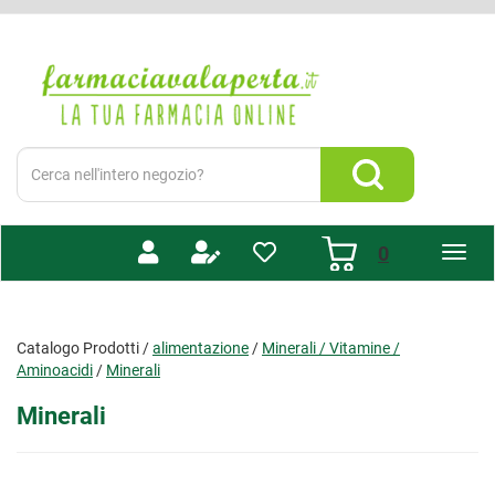
Passa
al
Farmacia
contenuto
Valaperta
principale
-
Shop
online
Cerca
Prodotto
Cerca Prodotto
prodotti
0
inseriti
Catalogo Prodotti /
alimentazione
/
Minerali / Vitamine /
Aminoacidi
/
Minerali
Minerali